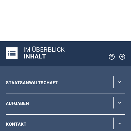
IM ÜBERBLICK
Justiz-Portal im Überblick:
INHALT
STAATSANWALTSCHAFT
AUFGABEN
KONTAKT